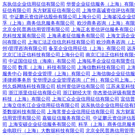
东执信企业信用征信有限公司
华誉企业征信服务（上海）有限
征信有限公司
东方财富征信有限公司
上海华嘉诚资信评估有限
司
中证鹏元资信评估股份有限公司上海分公司
上海鉴泓企业
孚（上海）商务信息服务有限公司
欧沙商务咨询（上海）有限
北京全民普惠信用管理有限公司
上海正名资信评估服务有限公
息科技发展有限公司
上海承者征信服务有限公司
上海文沥企业
问有限公司
上海汇法正信信息科技有限公司
欧沙商务咨询（上
州)管理咨询有限公司
备至企业信用征信（上海）有限公司
远
北京汇法正信科技有限公司上海分公司
南京汇法正信科技有限
司
中证国信征信（海南）有限公司
上海拓芈企业征信有限责任
限公司
数库（上海）科技有限公司
上海信数科技有限公司
上
服务中心
顾誉企业管理（上海）有限公司
上海信御企业征信服
泽律师事务所
安华理达企业管理咨询（广州）有限公司上海...
州久烁网络科技有限公司
杭州资信评估有限公司
江苏未至科技
司
浙江浙里信征信有限公司
浙江财经大学
华杰资信评级有限
科技（上海）有限公司
上海汇众企业信用征信有限公司
宜信普
上海立信长江企业信用征信有限公司
远东执信企业信用征信有
荃数据科技有限公司
上海常誉企业信用征信有限公司
东方财富
信用管理有限公司
嘉银征信服务有限公司
中证鹏元资信评估
司
上海安硕企业征信服务有限公司
科孚（上海）商务信息服
金电联行（上海）大数据科技有限公司
北京全民普惠信用管理