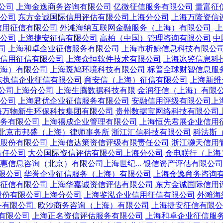
公司
上海金逸商务咨询有限公司
亿微征信服务有限公司
量富征
公司
东方金诚国际信用评估有限公司上海分公司
上海万隆资信
信用征信有限公司
外滩海纳互联网金融服务（上海）有限公司
上
公司
上海捷安征信有限公司
高柏（中国）管理咨询有限公司
中
司
上海和卓企业征信服务有限公司
上海市析鲸信息科技有限公
信用征信有限公司
上海众恒软件技术有限公司
上海冰鉴信息科
海）有限公司
上海斑鸠环境科技有限公司
标普全球财智信息服务
东执信企业征信有限公司
商安信（上海）征信有限公司
上海新维
公司上海分公司
上海生腾数据科技有限
金润征信（上海）有限
公司
上海君优企业征信服务有限公司
安融信用评级有限公司上
海万物新生环保科技集团有限公司
贵州数据宝网络科技有限公司
务有限公司
上海禧成企业管理有限公司
上海恒先君展企业信用
北京市邦盛（上海）律师事务所
浙江汇信科技有限公司
科法斯
股份有限公司
上海信达策资信评级有限责任公司
浙江灏天信用
责任公司
大公国际资信评估有限公司上海分公司
金电联行（上海
惠信息咨询（北京）有限公司上海世纪...
银信资产评估有限公司
限公司
华誉企业征信服务（上海）有限公司
上海金逸商务咨询
征信有限公司
上海华嘉诚资信评估有限公司
东方金诚国际信用
股份有限公司上海分公司
上海鉴泓企业信用征信有限公司
外滩海
务有限公司
欧沙商务咨询（上海）有限公司
上海捷安征信有限公
有限公司
上海正名资信评估服务有限公司
上海和卓企业征信服