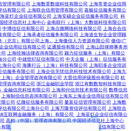
信管理有限公司
上海数荃数据科技有限公司
上海常誉企业信用
评估有限公司
上海联合信用管理有限公司
嘉银征信服务有限公
海蓝灯企业征信有限公司
上海安硕企业征信服务有限公司
科
国经济信息社上海中心
金电联行（上海）大数据科技有限公司
司
中博信征信有限公司
上海点微网络科技有限公司
上海合合信
技有限公司
上海承者征信服务有限公司
上海道生智企业管理顾
（北京）有限公司上海...
上海傲信人力资源有限公司
傲信(广
企业信用征信有限公司
证通股份有限公司
上海山田律师事务所
公司
上海经瀚法律咨询有限公司
颍力征信服务（上海）有限公
海分公司
中雄世纪征信有限公司
中天企服（上海）征信服务有
上海分公司
海豚行云（上海）科技有限公司
上海职多企业培训
征信服务有限公司
上海企信无忧信息科技技术有限公司
上海九
（上海）企业管理咨询有限公司
大普信用评级股份有限公司
杭
管理咨询有限公司
浙江金融职业学院
浙江有数数智科技有限公
）金融信息科技有限公司
上海和付信息技术有限公司
数尊信息
上海制信信息咨询有限公司
上海东上海企业信用征信有限公司
有限公司
亿微征信服务有限公司
量富征信管理有限公司
上海数
评估有限公司上海分公司
上海万隆资信评估有限公司
上海联合
纳互联网金融服务（上海）有限公司
上海蓝灯企业征信有限公
关闭
司
高柏（中国）管理咨询有限公司
中国经济信息社上海中心
务有限公司
上海市析鲸信息科技有限公司
中博信征信有限公司