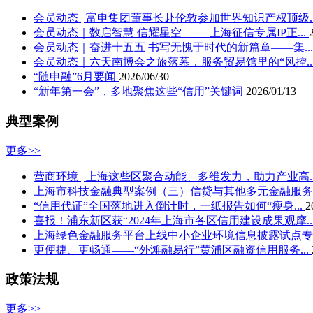
上海华瀚企业信用征信有限公司
会员动态 | 富申集团董事长赴伦敦参加世界知识产权顶级..
上海万隆资信评估有限公司
会员动态｜数启智慧 信耀星空 —— 上海征信专属IP正...
上海市联合征信有限公司
会员动态｜奋进十五五 书写无愧于时代的新篇章——集..
上海未致科技有限公司
会员动态｜六天南博会之旅落幕，服务贸易馆里的“风控..
上海大智慧财汇数据科技有限公司
“随申融”6月要闻
2026/06/30
上海万得征信服务有限公司
“新年第一会”，多地聚焦这些“信用”关键词
2026/01/13
上海新世纪资信评估投资服务有限公司
远东资信评估有限公司
典型案例
益博睿征信(北京)有限公司上海分公司
中诚信证券评估有限公司
更多>>
天翼征信有限公司
上海浦东新区张江园区企业信用促进中心
营商环境 | 上海这些区聚合动能、多维发力，助力产业高..
上海华予信企业信用征信有限公司
上海市科技金融典型案例（三）信贷与其他多元金融服务.
上海正信方晟资信评估有限公司
“信用代证”全国落地进入倒计时，一纸报告如何“瘦身...
2
上海华夏邓白氏商业信息咨询有限公司
喜报！浦东新区获“2024年上海市各区信用建设成果观摩..
上海立信天友资信评估有限公司
上海绿色金融服务平台上线中小企业环境信息披露试点专.
上海欣熙尔资信评估有限公司
更便捷、更畅通——“外滩融易行”黄浦区融资信用服务...
上海杰胜商务咨询有限公司
上海师范大学商学院
政策法规
上海水滴征信服务有限公司
商安信（上海）企业发展股份有限公司
更多>>