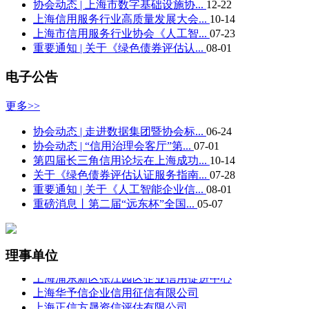
协会动态 | 上海市数字基础设施协...
12-22
上海信用服务行业高质量发展大会...
10-14
上海市信用服务行业协会《人工智...
07-23
重要通知 | 关于《绿色债券评估认...
08-01
电子公告
更多>>
协会动态 | 走进数据集团暨协会标...
06-24
协会动态 | “信用治理会客厅”第...
07-01
第四届长三角信用论坛在上海成功...
10-14
关于《绿色债券评估认证服务指南...
07-28
重要通知 | 关于《人工智能企业信...
08-01
重磅消息丨第二届“远东杯”全国...
05-07
上海新世纪资信评估投资服务有限公司
远东资信评估有限公司
益博睿征信(北京)有限公司上海分公司
中诚信证券评估有限公司
理事单位
天翼征信有限公司
上海浦东新区张江园区企业信用促进中心
上海华予信企业信用征信有限公司
上海正信方晟资信评估有限公司