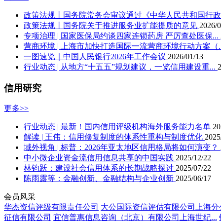
上海文沥企业信用征信有限公司
致融征信服务（上海）股份有限公司
政策法规丨国务院常务会审议通过《中华人民共和国行政.
上海三零卫士信息安全有限公司
政策法规丨国务院关于推进服务业扩能提质的意见
2026/0
上海第二工业大学
专项治理 | 国家医保局约谈四家连锁药房 严厉查处医保...
上海万事达商业征信服务有限公司
营商环境 | 上海市加快打造国际一流营商环境行动方案（..
上海维诚信用风险咨询有限公司
一图速览｜中国人民银行2026年工作会议
2026/01/13
上海凭安征信服务有限公司
行业动态 | 从地方“十五五”规划建议，一览信用建设重...
算话智能科技有限公司
海纳致远数字科技（上海）有限公司
信用研究
上海风声企业信用征信有限公司
上海倍通企业信用征信有限公司
更多>>
上海新跃物流汇企业信用征信有限公司
惠众征信有限公司
行业动态 | 最新！国内信用评级机构海外服务能力名单
20
上海卫诚企业征信有限公司
解读 | 王伟：信用修复制度的体系性重构与制度优化
2025
上海华瀚企业信用征信有限公司
域外视角 | 标普：2026年亚太地区信用格局将如何演变？
上海万隆资信评估有限公司
中小微企业资金流信用信息共享的中国实践
2025/12/22
上海市联合征信有限公司
林钧跃：建设社会信用体系的长期战略探讨
2025/07/22
上海未致科技有限公司
陈雨露等：金融创新、金融结构与企业创新
2025/06/17
上海大智慧财汇数据科技有限公司
会员风采
上海万得征信服务有限公司
华杰资信评级有限责任公司
大公国际资信评估有限公司上海分
征信有限公司
宜信普惠信息咨询（北京）有限公司上海世纪...